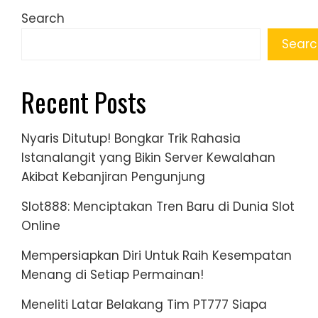
Search
Searc
Recent Posts
Nyaris Ditutup! Bongkar Trik Rahasia
Istanalangit yang Bikin Server Kewalahan
Akibat Kebanjiran Pengunjung
Slot888: Menciptakan Tren Baru di Dunia Slot
Online
Mempersiapkan Diri Untuk Raih Kesempatan
Menang di Setiap Permainan!
Meneliti Latar Belakang Tim PT777 Siapa