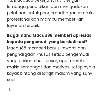
Ya, Macau88 bekerja sama dengan
lembaga pendidikan dan mengadakan
pelatihan untuk pengemudi, agar semakin
profesional dan mampu memberikan
layanan terbaik.
Bagaimana Macau88 memberi apresiasi
kepada pengemudi yang berdedikasi?
Macau88 memberi bonus, reward, dan
penghargaan khusus setiap pengemudi
yang berkontribusi besar, agar mereka
makin semangat dan motivasi tetep nyala
kayak bintang di langit malam yang sunyi
sepi.