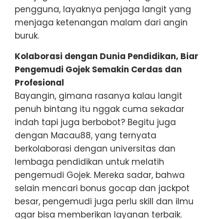
pengguna, layaknya penjaga langit yang
menjaga ketenangan malam dari angin
buruk.
Kolaborasi dengan Dunia Pendidikan, Biar
Pengemudi Gojek Semakin Cerdas dan
Profesional
Bayangin, gimana rasanya kalau langit
penuh bintang itu nggak cuma sekadar
indah tapi juga berbobot? Begitu juga
dengan Macau88, yang ternyata
berkolaborasi dengan universitas dan
lembaga pendidikan untuk melatih
pengemudi Gojek. Mereka sadar, bahwa
selain mencari bonus gocap dan jackpot
besar, pengemudi juga perlu skill dan ilmu
agar bisa memberikan layanan terbaik.