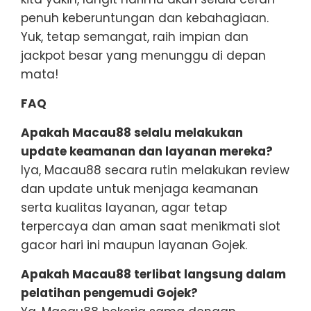
penuh keberuntungan dan kebahagiaan.
Yuk, tetap semangat, raih impian dan
jackpot besar yang menunggu di depan
mata!
FAQ
Apakah Macau88 selalu melakukan
update keamanan dan layanan mereka?
Iya, Macau88 secara rutin melakukan review
dan update untuk menjaga keamanan
serta kualitas layanan, agar tetap
terpercaya dan aman saat menikmati slot
gacor hari ini maupun layanan Gojek.
Apakah Macau88 terlibat langsung dalam
pelatihan pengemudi Gojek?