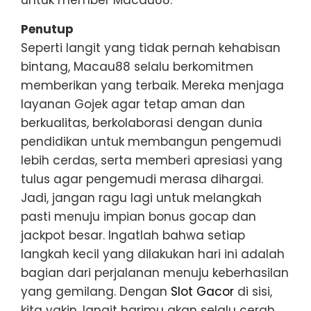
untuk member Macau88.
Penutup
Seperti langit yang tidak pernah kehabisan
bintang, Macau88 selalu berkomitmen
memberikan yang terbaik. Mereka menjaga
layanan Gojek agar tetap aman dan
berkualitas, berkolaborasi dengan dunia
pendidikan untuk membangun pengemudi
lebih cerdas, serta memberi apresiasi yang
tulus agar pengemudi merasa dihargai.
Jadi, jangan ragu lagi untuk melangkah
pasti menuju impian bonus gocap dan
jackpot besar. Ingatlah bahwa setiap
langkah kecil yang dilakukan hari ini adalah
bagian dari perjalanan menuju keberhasilan
yang gemilang. Dengan
Slot Gacor
di sisi,
kita yakin, langit harimu akan selalu cerah