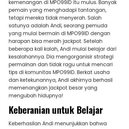
kemenangan di MPO99ID itu mulus. Banyak
pemain yang menghadapi tantangan,
tetapi mereka tidak menyerah. Salah
satunya adalah Andi, seorang pemuda
yang mulai bermain di MPO99ID dengan
harapan bisa meraih jackpot. Setelah
beberapa kali kalah, Andi mulai belajar dari
kesalahannya. Dia mengorganisir strategi
permainan dan tidak ragu untuk mencari
tips di komunitas MPO99ID. Berkat usaha
dan ketekunannya, Andi akhirnya berhasil
memenangkan jackpot besar yang
mengubah hidupnya!
Keberanian untuk Belajar
Keberhasilan Andi menunjukkan bahwa